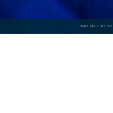
Notre site utilise de
Services informatiques, 
internet, conseil à l’acha
Nous accordons une impo
solutions adaptées à vos 
Autre atout de notre str
charge votre PC à distan