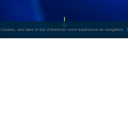
"
s Cookies, ceci dans le but d'améliorer votre expérience de navigation.
implantation de réseau, maintenance de systèmes informatiq
t, aide à la décision, coaching de votre service IT.
rtance toute particulière à l’esprit de partenariat, nous
besoins.
ucture, la réactivité, grâce à des technologies sécurisée
ce, ceci dans un délai maximum « garanti » de trente minutes