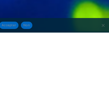
Accepter
Non
ues, réalisation de sites
 trouverons ensemble des
s nous pouvons prendre en
 après votre appel.