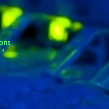
vons
 »